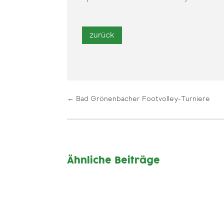
←
Bad Grönenbacher Footvolley-Turniere
Ähnliche Beiträge
Hall of fame, Regeln und Infos, Beach-Pad