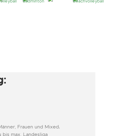
g:
Männer, Frauen und Mixed;
u bis max. Landesliga