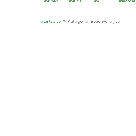
9
Startseite
Kategorie: Beachvolleyball
Hall of fame, Regeln und Infos, Beach-Pad