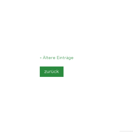
Nachdem Beachvolleyball die Strände in de
Armen und Händen unerlaubt ist! An der C
« Ältere Einträge