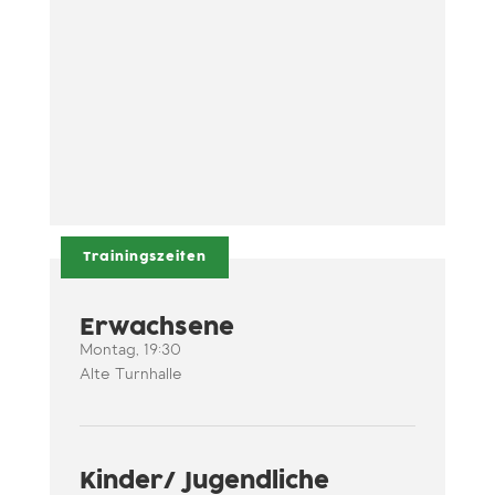
Am 05. Januar 2021 begehen wir unser
50-jähriges Abteilungsjubiläum.Leider
kann heuer kein Turnier...
Trainingszeiten
Erwachsene
Montag, 19:30
Alte Turnhalle
Kinder/ Jugendliche