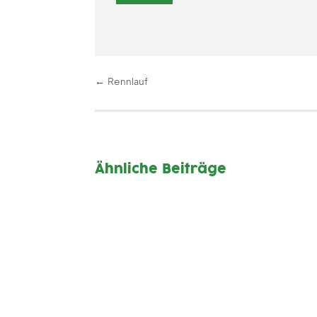
←
Rennlauf
Ähnliche Beiträge
Mittwochs , 19:00-20:00
(Oktober – April) ab 1.10.2025