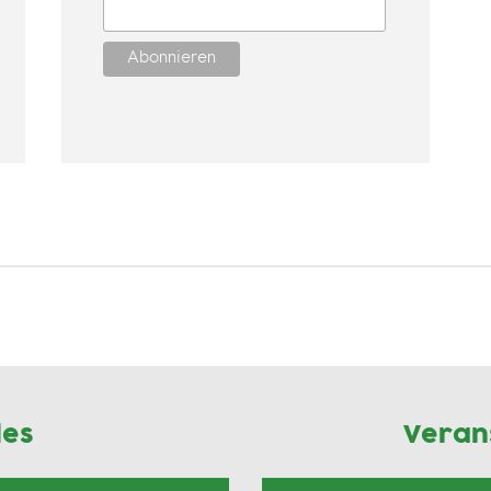
les
Veran