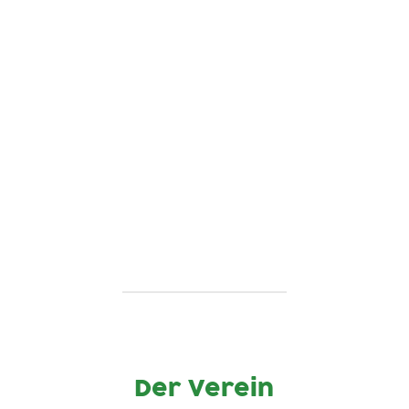
unter: www.raceengine.de ASV - Kreis Cup
311.03.2023 in Balderschwang U 14: 7. Clara
Bosch U 14: 4. Clemens Paul, 6. Ben Göser,
9. Hannes Ihle U 16: 5. Joris Müller, 6....
Der Verein