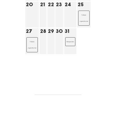
20
21
22
23
24
25
26
Fußball:
Fußball:
Jugendturnier
Jugendturnier
27
28
29
30
31
Fußball:
Blutspenden
Jugendturnier