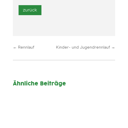
←
Rennlauf
Kinder- und Jugendrennlauf
→
Ähnliche Beiträge
Mittwoch 20:00 bis ca. 21:15 Uhr (Oktober –