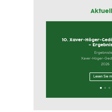
Aktuel
10. Xaver-Höger-Gedä
– Ergebnis
Ergebnisli
Xaver-Höger-Gedä
2026
Lesen Sie 