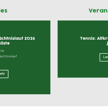
les
Veran
chtnislauf 2026
Tennis: Altk
liste
ste
chtnislauf
Les
mehr