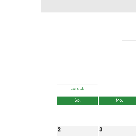
zurück
So.
Mo.
2
3