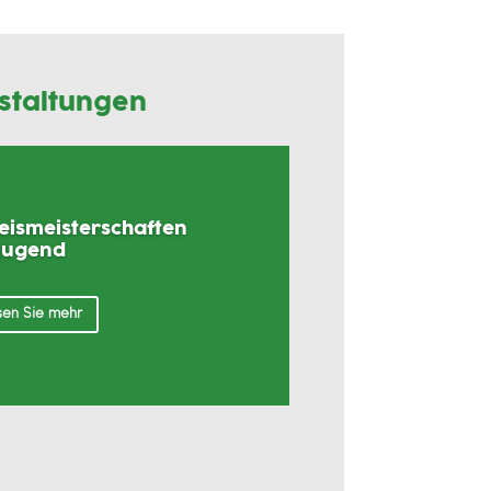
staltungen
reismeisterschaften
Jugend
en Sie mehr