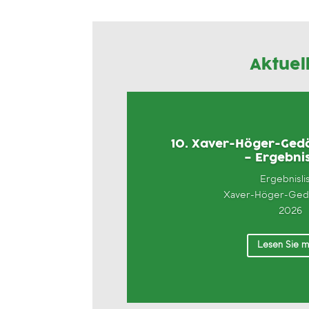
Aktuel
10. Xaver-Höger-Gedä
– Ergebnis
Ergebnisli
Xaver-Höger-Gedä
2026
Lesen Sie 