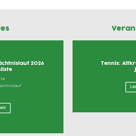
les
Veran
chtnislauf 2026
Tennis: Altk
liste
ste
chtnislauf
Les
mehr