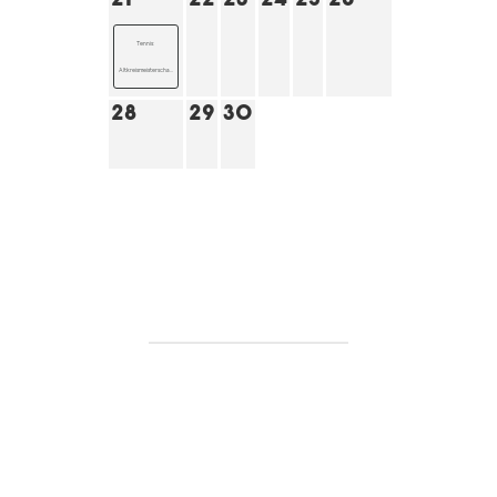
Tennis:
Altkreismeisterscha...
28
29
30