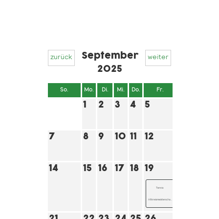
September
zurück
weiter
2025
So.
Mo.
Di.
Mi.
Do.
Fr.
Sa.
1
2
3
4
5
6
7
8
9
10
11
12
13
14
15
16
17
18
19
20
Tennis:
Tennis:
Altkreismeisterscha...
Altkreismeisterscha...
21
22
23
24
25
26
27