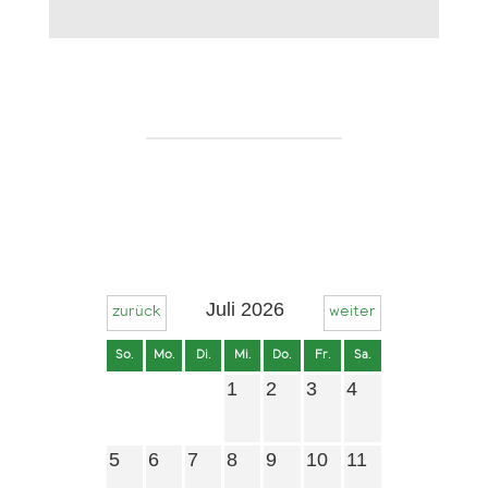
Juli 2026
zurück
weiter
So.
Mo.
Di.
Mi.
Do.
Fr.
Sa.
1
2
3
4
5
6
7
8
9
10
11