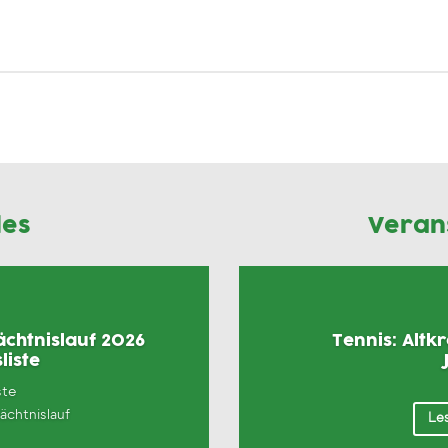
les
Veran
chtnislauf 2026
Tennis: Altk
liste
ste
chtnislauf
Les