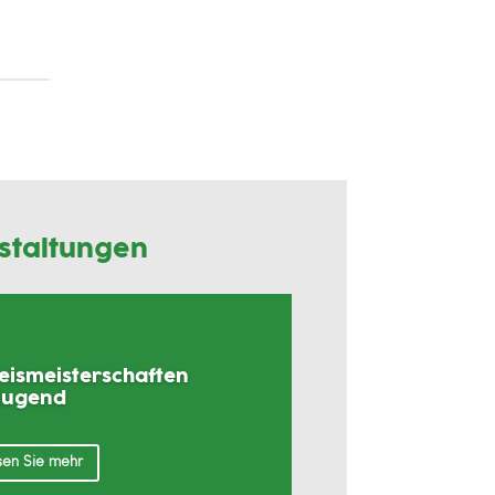
staltungen
reismeisterschaften
Jugend
en Sie mehr