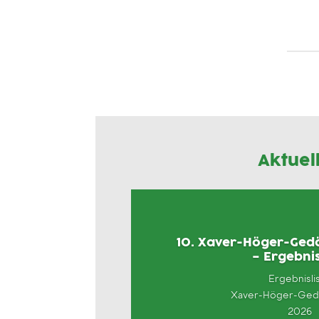
Aktuel
10. Xaver-Höger-Gedä
– Ergebnis
Ergebnisli
Xaver-Höger-Gedä
2026