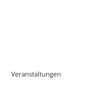
10. Xaver-Höger-
Gedächtnislauf 2026 –
Ergebnisliste
Ergebnisliste
Xaver-Höger-Gedächtnislauf
2026
Lesen Sie mehr
Veranstaltungen
Tennis:
Altkreismeisterschaften
Jugend