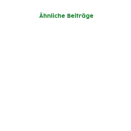
Ähnliche Beiträge
SG Allgäuer Tor
24.07.-26.07.2026
Infos und Anmeldung
Laden...