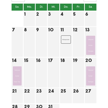
So.
Mo.
Di.
Mi.
Do.
Fr.
Sa.
1
2
3
4
5
6
7
8
9
10
11
12
13
Blutspenden
Volleyball
Damen
Heimspiel
14
15
16
17
18
19
20
Volleyball
Volleyball
Damen
Damen
Talent-Tea...
Heimspiel
21
22
23
24
25
26
27
28
29
30
31