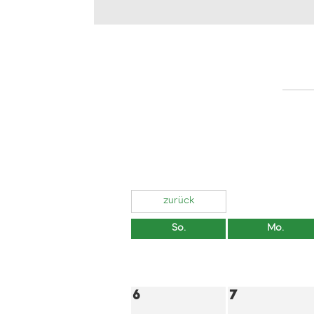
zurück
So.
Mo.
6
7