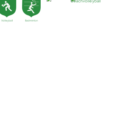
lden: 08334-9287, judith-schoen@t-
08334-9287,...