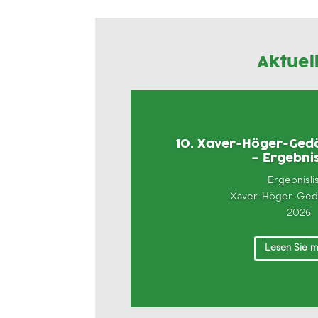
Aktuel
10. Xaver-Höger-Gedä
– Ergebnis
Ergebnisli
Xaver-Höger-Gedä
2026
Lesen Sie 