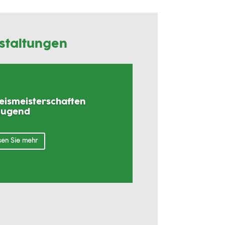
staltungen
reismeisterschaften
Jugend
en Sie mehr