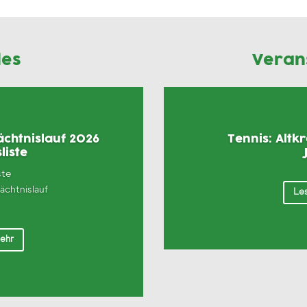
les
Veran
chtnislauf 2026
Tennis: Altk
liste
ste
chtnislauf
Les
mehr