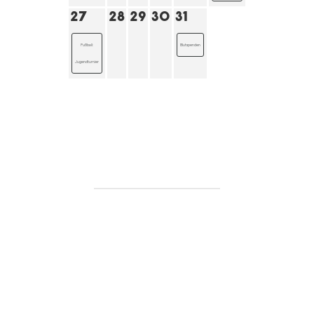
27
28
29
30
31
Fußball:
Blutspenden
Jugendturnier