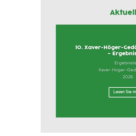
Aktuel
10. Xaver-Höger-Gedä
– Ergebnis
Ergebnisli
Xaver-Höger-Gedä
2026
Lesen Sie 