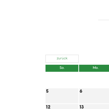
zurück
So.
Mo.
5
6
12
13