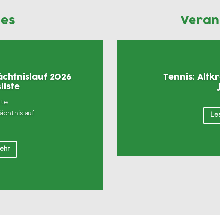
les
Veran
chtnislauf 2026
Tennis: Altk
liste
ste
chtnislauf
Les
mehr