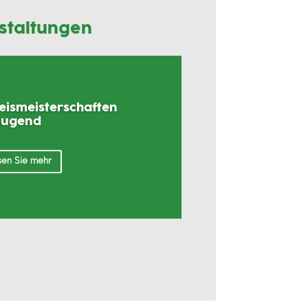
staltungen
reismeisterschaften
Jugend
en Sie mehr