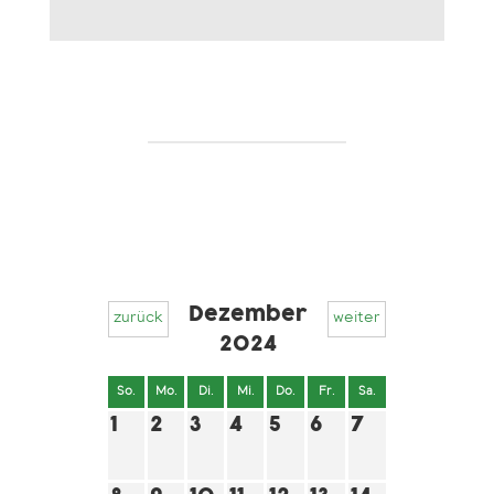
Dezember
zurück
weiter
2024
So.
Mo.
Di.
Mi.
Do.
Fr.
Sa.
1
2
3
4
5
6
7