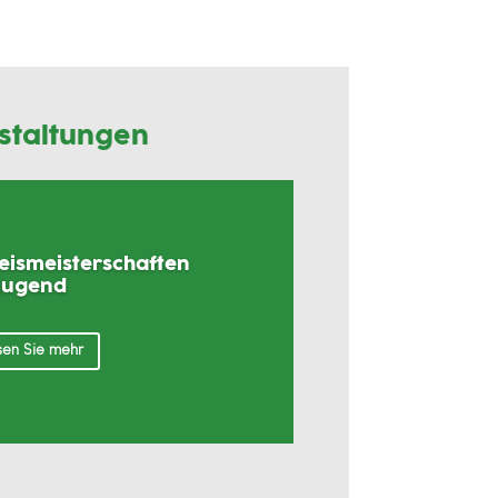
staltungen
reismeisterschaften
Jugend
en Sie mehr