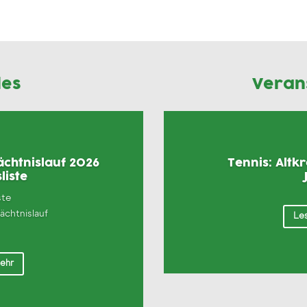
les
Veran
chtnislauf 2026
Tennis: Altk
liste
ste
chtnislauf
Les
mehr