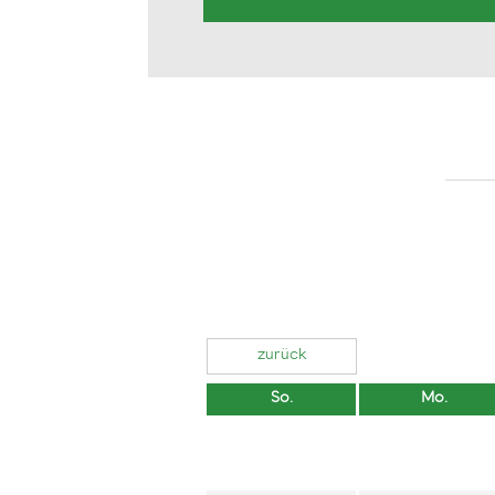
zurück
So.
Mo.