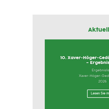
Aktuel
10. Xaver-Höger-Gedä
– Ergebnis
Ergebnisli
Xaver-Höger-Gedä
2026
Lesen Sie 