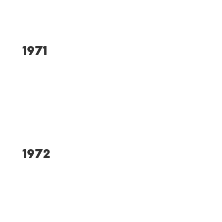
Faustballabteilung
1971
Gründung
Tischtennisabteilung
1972
Einführung „Deutsche
Seniorenläufe“ und