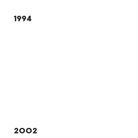
1994
100-jähriges
Vereinsjubiläum mit
Einweihung des
umgestalteten Stadions
Verleihung der
Sportplakette des
bayerischen
Ministerpräsidenten
2002