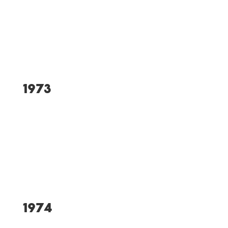
„Jedermannsportfest“
Gruppenturnen TGW-
Jungengruppe wird Allgäuer
und Bayerischer Meister
1973
TGW-Jungenmannschaft
wird erneut Allgäuer
Meister
1974