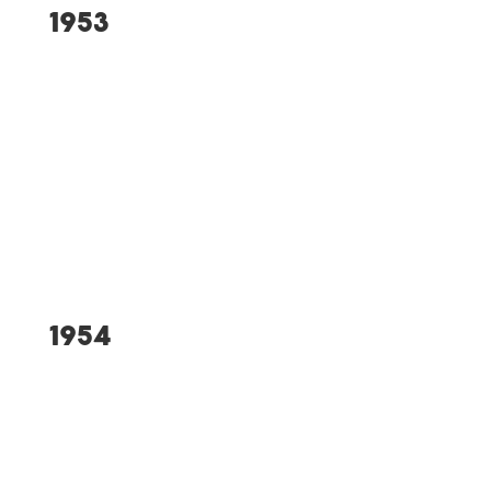
1953
Ausrichter der Bayerischen
Waldlaufmeisterschaft
Bau des Sportplatzes mit
Umkleidehaus an der
Rothensteiner Straße
1954
Ausrichter eines weiteren
Untergauturnfestes