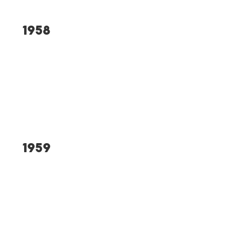
1958
Erneuter Ausrichter der
Bayerischen
Waldlaufmeisterschaften
1959
Ausbau der Turnhalle
Xaver Höger wird Deutscher
Meister über 10.000 Meter