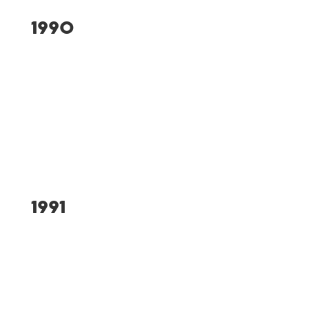
1990
Ausrichter des Allgäuer
Schüler- und
Jugendturnfestes im
Geräteturnen
1991
Turnabteilung wird zur Turn-
und Judoabteilung