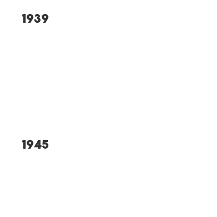
1939
Fusion mit dem 1924
gegründeten FC
Grönenbach
Gründung Fußballabteilung
1945
Wiederaufbau der
Abteilungen Turnen, Fußball,
Leichtathletik und Ski