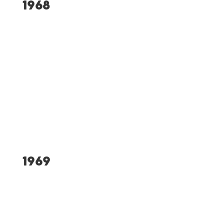
1968
Entstehung des
Eisstockplatzes auf dem
Gelände des Albert-Leimer-
Waldstadions
Fußballjugend wird
Schwäbischer Pokalsieger
1969
75-jähriges Vereinsjubiläum
Ausrichter des Allgäuer