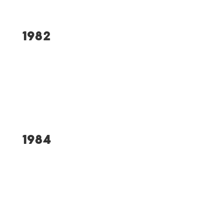
1982
Gründung
Volleyballabteilung
1984
Die 1.000-Mitglieder-
Grenze wird überschritten