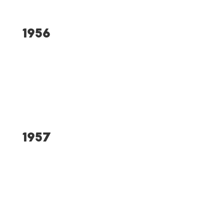
1956
Xaver Höger wird Deutscher
Waldlaufmeister
1957
Einweihung einer 50-m-
Freiwasserschwimmbahn in
Bad Clevers