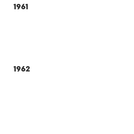
1961
Ausrichter der IBL-
Waldlaufmeisterschaft
1962
Gründung Eissportabteilung
Gründung Tennisabteilung
Bau von zwei Tennisplätzen
und eigenem Clubhaus