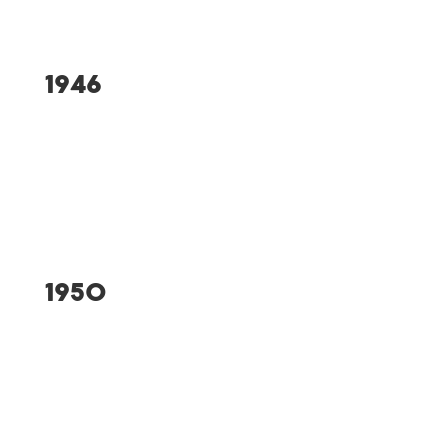
1946
Ausrichter Allgäuer
Waldlaufmeisterschaften
1950
Fußballer steigen in die B-
Klasse auf
Einführung des Skijörings