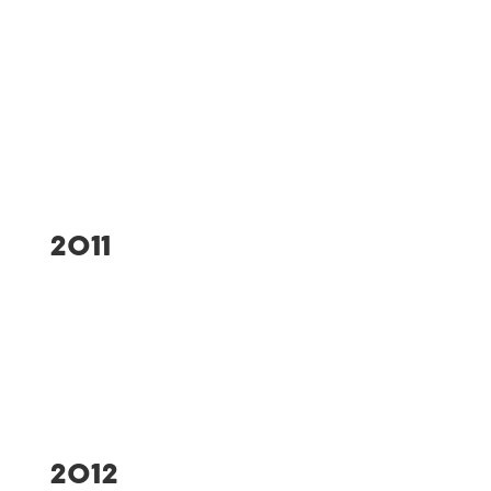
Die 1. Damen-Mannschaft
Volleyball steigt in die
Bayernliga auf
Gründung Abteilung
Badminton/Beachvolleyball
2011
Sanierung der Alten
Turnhalle
2012