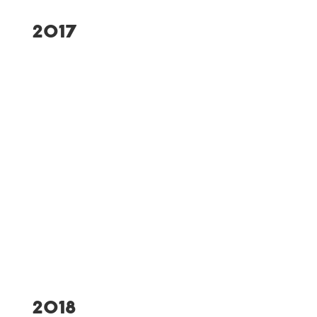
2017
Abriss und Neubau
Vereinsheim
Aufstieg der 1. Fußball-
Herren-Mannschaft in die
Landesliga
TGW-Mädchenmannschaft
wird Gausieger beim
Allgäuer
Turnerjugendtreffen
2018