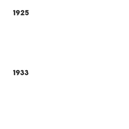
1925
Bau der Kleinen „Alten“
Turnhalle in Eigenleistung
1933
Gründung
Leichtathletikabteilung
Gründung Skiabteilung