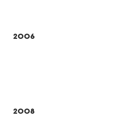
Renovierung der
Kegelbahnen
2006
TGW-Mädchenmannschaft
wird Gausieger beim
Allgäuer
Turnerjugendtreffen
2008