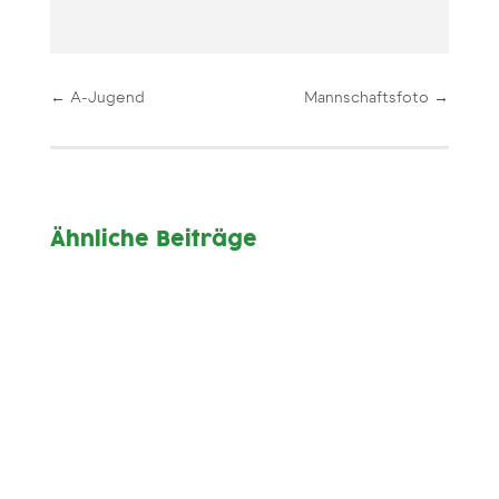
←
A-Jugend
Mannschaftsfoto
→
Ähnliche Beiträge
SG Allgäuer Tor
24.07.-26.07.2026
Infos und Anmeldung